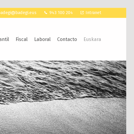
badegi@badegi.eus
943 100 204
Intranet
ntil
Fiscal
Laboral
Contacto
Euskara