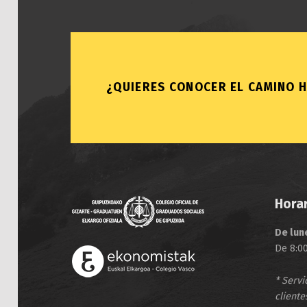
¿QUIERES CONOCER EL CAMINO H
Horar
De lun
De 8:00
* Servi
cliente