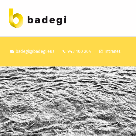
BADEGI ASESORES
badegi@badegi.eus
943 100 204
Intranet