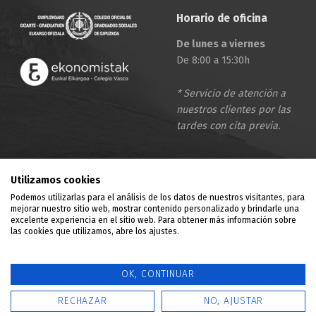
Horario de oficina
De lunes a viernes
De 8:00 a 15:30h
* Servicio de atención a
nuestros clientes por las
tardes con cita previa.
Emprendizaje
Utilizamos cookies
Podemos utilizarlas para el análisis de los datos de nuestros visitantes, para
Mercantil
mejorar nuestro sitio web, mostrar contenido personalizado y brindarle una
excelente experiencia en el sitio web. Para obtener más información sobre
Fiscal
las cookies que utilizamos, abre los ajustes.
Laboral
OK, CONTINUAR
Contacto
RECHAZAR
NO, AJUSTAR
MENU