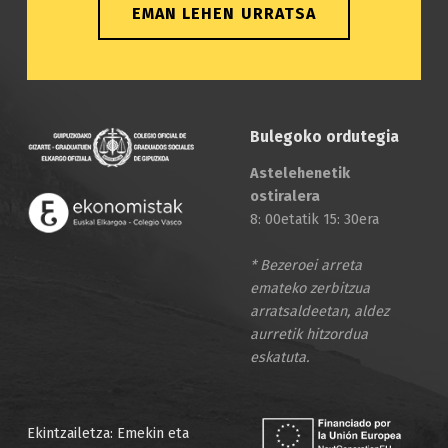
EMAN LEHEN URRATSA
Bulegoko ordutegia
Astelehenetik
ostiralera
8: 00etatik 15: 30era
* Bezeroei arreta
emateko zerbitzua
arratsaldeetan, aldez
aurretik hitzordua
eskatuta.
Ekintzailetza: Emekin eta