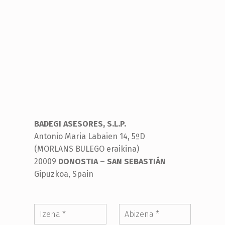
BADEGI ASESORES, S.L.P.
Antonio Maria Labaien 14, 5ºD
(MORLANS BULEGO eraikina)
20009
DONOSTIA – SAN SEBASTIÁN
Gipuzkoa, Spain