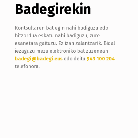
Badegirekin
Kontsultaren bat egin nahi badiguzu edo
hitzordua eskatu nahi badiguzu, zure
esanetara gaituzu. Ez izan zalantzarik. Bidal
iezaguzu mezu elektroniko bat zuzenean
badegi@badegi.eus
edo deitu
943 100 204
telefonora.