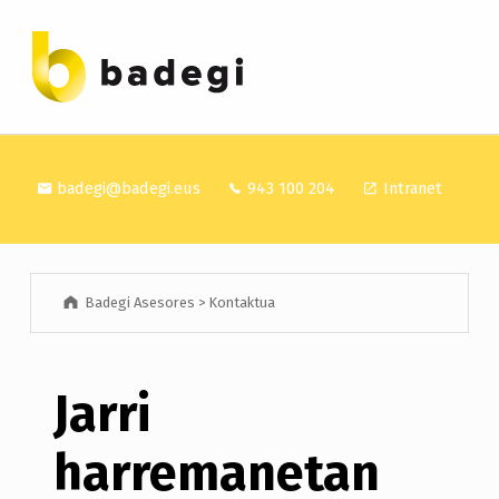
BADEGI ASESORES
badegi@badegi.eus
943 100 204
Intranet
Badegi Asesores
>
Kontaktua
Jarri
harremanetan