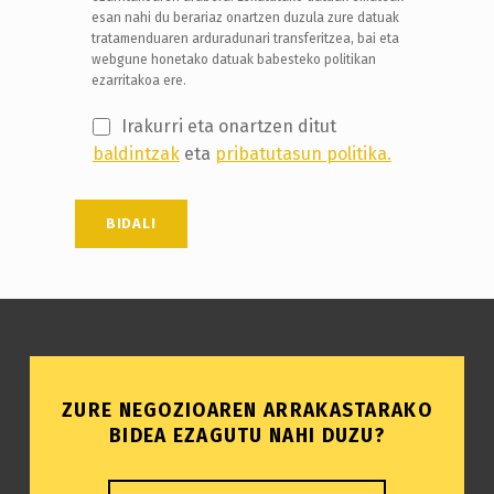
esan nahi du berariaz onartzen duzula zure datuak
tratamenduaren arduradunari transferitzea, bai eta
webgune honetako datuak babesteko politikan
ezarritakoa ere.
Irakurri eta onartzen ditut
baldintzak
eta
pribatutasun politika.
ZURE NEGOZIOAREN ARRAKASTARAKO
BIDEA EZAGUTU NAHI DUZU?