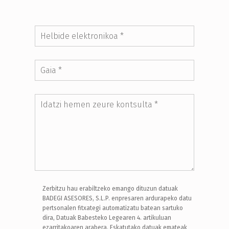
Zerbitzu hau erabiltzeko emango dituzun datuak
BADEGI ASESORES, S.L.P. enpresaren ardurapeko datu
pertsonalen fitxategi automatizatu batean sartuko
dira, Datuak Babesteko Legearen 4. artikuluan
ezarritakoaren arabera. Eskatutako datuak emateak