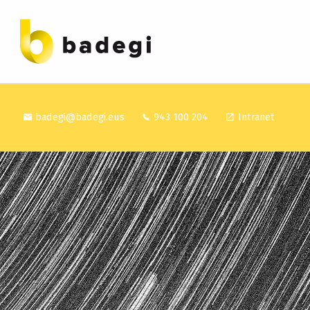
BADEGI ASESORES
badegi@badegi.eus
943 100 204
Intranet